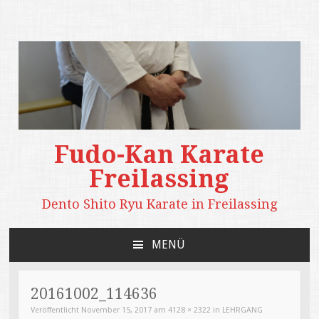
Fudo-Kan Karate
Freilassing
Dento Shito Ryu Karate in Freilassing
MENÜ
ZUM
INHALT
SPRINGEN
20161002_114636
Veröffentlicht
November 15, 2017
am
4128 × 2322
in
LEHRGANG