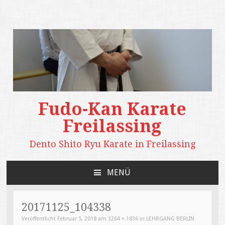
Fudo-Kan Karate
Freilassing
Dento Shito Ryu Karate in Freilassing
MENÜ
ZUM
INHALT
SPRINGEN
20171125_104338
Veröffentlicht
Februar 5, 2018
am
3264 × 1836
in
LEHRGANG BERLIN