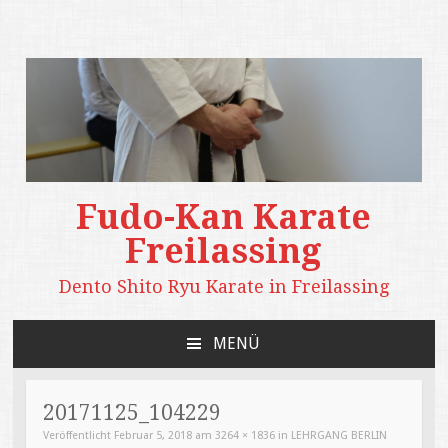
Fudo-Kan Karate
Freilassing
Dento Shito Ryu Karate in Freilassing
MENÜ
ZUM
INHALT
SPRINGEN
20171125_104229
Veröffentlicht
Februar 5, 2018
am
3264 × 1836
in
LEHRGANG BERLIN